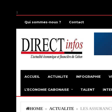
1
Qui sommes-nous ?
Contact
ACCUEIL
ACTUALITE
INFOGRAPHIE
V
L’ECONOMIE GABONAISE
TALENT
INTE
HOME
»
ACTUALITE
» LES ASSURANC