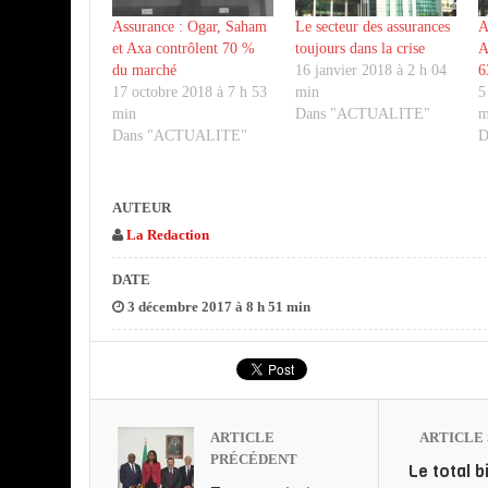
Assurance : Ogar, Saham
Le secteur des assurances
A
et Axa contrôlent 70 %
toujours dans la crise
A
du marché
16 janvier 2018 à 2 h 04
6
17 octobre 2018 à 7 h 53
min
5
min
Dans "ACTUALITE"
m
Dans "ACTUALITE"
D
AUTEUR
La Redaction
DATE
3 décembre 2017 à 8 h 51 min
ARTICLE
ARTICLE 
PRÉCÉDENT
Le total b