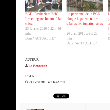
BGD, Postbank et BHG :
Le personnel de la BGD
L
Les ex-agents bientôt à la
bloque le paiement des
p
caisse
salaires des fonctionnaires
e
23 février 2020 à 22 h 46
!
1
min
26 avril 2018 à 9 h 20
m
Dans "ACTUALITE"
min
D
Dans "ACTUALITE"
AUTEUR
La Redaction
DATE
20 avril 2018 à 6 h 52 min