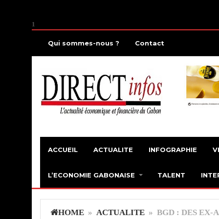
1
Qui sommes-nous ?
Contact
ACCUEIL
ACTUALITE
INFOGRAPHIE
V
L’ECONOMIE GABONAISE
TALENT
INTE
HOME
»
ACTUALITE
» BGD : DES EX-