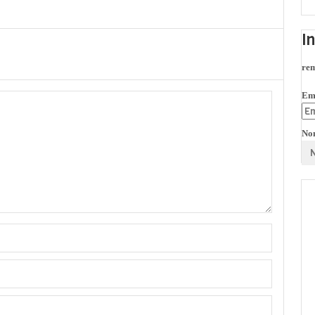
I
rem
Em
No