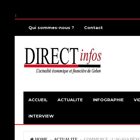
1
Qui sommes-nous ?
Contact
ACCUEIL
ACTUALITE
INFOGRAPHIE
VI
INTERVIEW
HOME
»
ACTUALITE
» COMMERCE : L’AGASA DÉVO