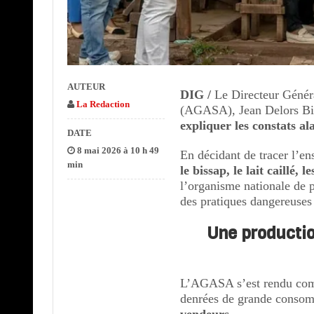
AUTEUR
DIG /
Le Directeur Généra
La Redaction
(AGASA), Jean Delors Biy
expliquer les constats al
DATE
8 mai 2026 à 10 h 49
En décidant de tracer l’en
min
le bissap, le lait caillé, 
l’organisme nationale de p
des pratiques dangereuses 
Une productio
L’AGASA s’est rendu compt
denrées de grande conso
vendeurs
.