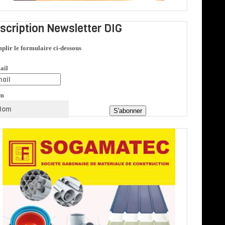
nscription Newsletter DIG
plir le formulaire ci-dessous
ail
m
S'abonner