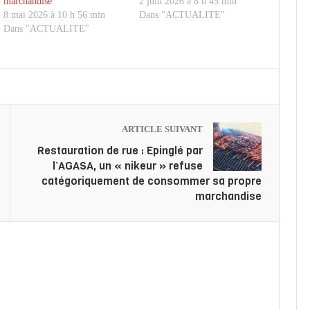
marchandise
2 juin 2026 à 8 h 45 min
8 mai 2026 à 10 h 56 min
Dans "ACTUALITE"
Dans "ACTUALITE"
ARTICLE SUIVANT
Restauration de rue : Epinglé par
l’AGASA, un « nikeur » refuse
catégoriquement de consommer sa propre
marchandise