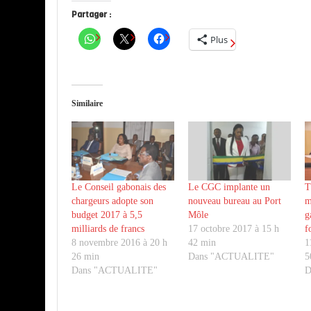
Partager :
Plus
Similaire
Le Conseil gabonais des
Le CGC implante un
T
chargeurs adopte son
nouveau bureau au Port
m
budget 2017 à 5,5
Môle
g
milliards de francs
17 octobre 2017 à 15 h
f
8 novembre 2016 à 20 h
42 min
1
26 min
Dans "ACTUALITE"
5
Dans "ACTUALITE"
D