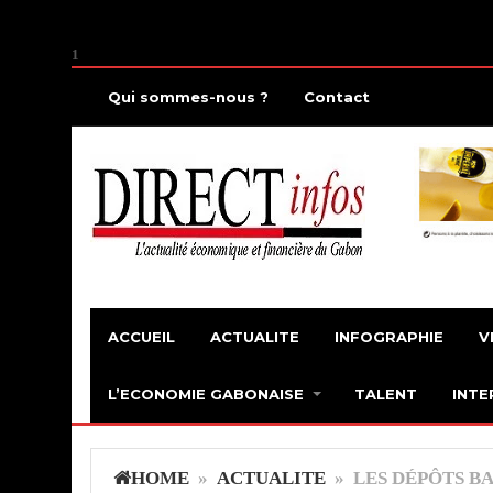
1
Qui sommes-nous ?
Contact
ACCUEIL
ACTUALITE
INFOGRAPHIE
V
L’ECONOMIE GABONAISE
TALENT
INTE
HOME
»
ACTUALITE
» LES DÉPÔTS B