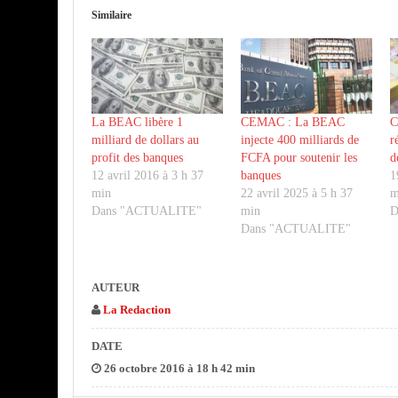
Similaire
La BEAC libère 1
CEMAC : La BEAC
C
milliard de dollars au
injecte 400 milliards de
r
profit des banques
FCFA pour soutenir les
d
12 avril 2016 à 3 h 37
banques
1
min
22 avril 2025 à 5 h 37
m
Dans "ACTUALITE"
min
D
Dans "ACTUALITE"
AUTEUR
La Redaction
DATE
26 octobre 2016 à 18 h 42 min