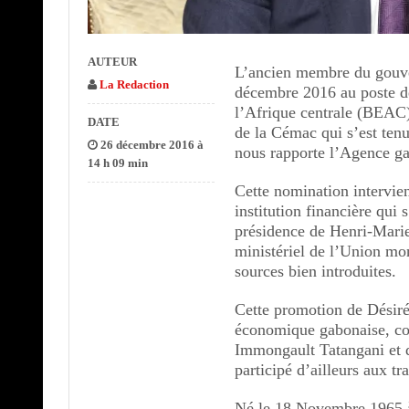
AUTEUR
L’ancien membre du gouv
La Redaction
décembre 2016 au poste de
l’Afrique centrale (BEAC)
DATE
de la Cémac qui s’est te
26 décembre 2016 à
nous rapporte l’Agence g
14 h 09 min
Cette nomination intervien
institution financière qui
présidence de Henri-Mari
ministériel de l’Union mo
sources bien introduites.
Cette promotion de Désiré
économique gabonaise, con
Immongault Tatangani et 
participé d’ailleurs aux tr
Né le 18 Novembre 1965 