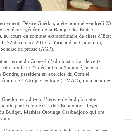
ernement, Désiré Guédon, a été nommé vendredi 23
 secrétaire général de la Banque des Etats de
, au cours du sommet extraordinaire de chefs d’Etat
nu le 22 décembre 2016 à Yaoundé au Cameroun,
abonaise de presse (AGP).
t au terme du Conseil d’administration de cette
 s’est déroulé le 22 décembre à Yaoundé, sous la
e Dondra, président en exercice du Comité
nétaire de l’Afrique centrale (UMAC), indiquent des
 Guedon est, dit-on, l’œuvre de la diplomatie
duite par les ministres de l’Economie, Régis
du Budget, Mathias Otounga Ossibadjouo qui ont
avaux.
à Mayumba dans la province de la Nyanga, Désiré