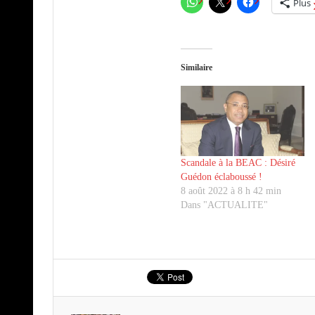
Plus
Similaire
Scandale à la BEAC : Désiré
Guédon éclaboussé !
8 août 2022 à 8 h 42 min
Dans "ACTUALITE"