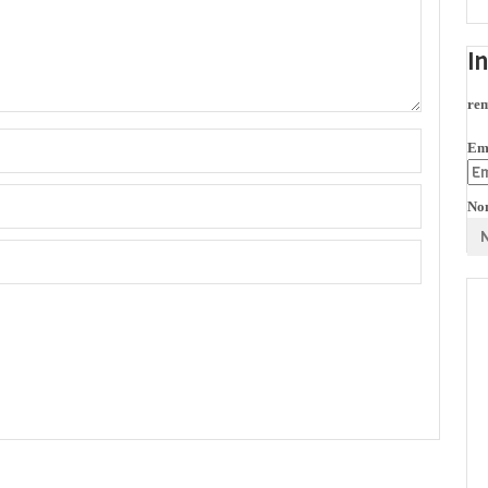
I
rem
Em
No