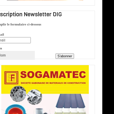
nscription Newsletter DIG
plir le formulaire ci-dessous
ail
m
S'abonner