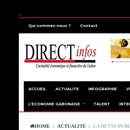
1
Qui sommes-nous ?
Contact
ACCUEIL
ACTUALITE
INFOGRAPHIE
V
L’ECONOMIE GABONAISE
TALENT
INTE
HOME
»
ACTUALITE
» LA DETTE PUB