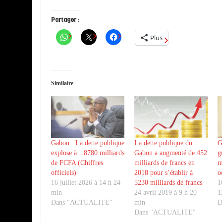
Partager :
Plus
Similaire
Gabon : La dette publique
La dette publique du
G
explose à…8780 milliards
Gabon a augmenté de 452
g
de FCFA (Chiffres
milliards de francs en
m
officiels)
2018 pour s’établir à
o
16 juillet 2026 à 14 h 24
5230 milliards de francs
1
min
24 avril 2019 à 9 h 20
1
Dans "ACTUALITE"
min
D
Dans "ACTUALITE"