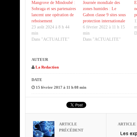
Mangrove de Mindoubé :
Journée mondiale des
E
Sobraga et ses partenaires
zones humides : Le
n
lancent une opération de
Gabon classe 9 sites sous
p
reboisement
protection internationale
1
23 août 2024 à 8 h 44
6 février 2022 à 11 h 15
m
min
min
D
Dans "ACTUALITE"
Dans "ACTUALITE"
AUTEUR
La Redaction
DATE
15 février 2017 à 11 h 08 min
ARTICLE
ARTICLE 
PRÉCÉDENT
Les exp