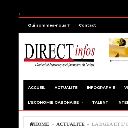
1
Qui sommes-nous ?
Contact
ACCUEIL
ACTUALITE
INFOGRAPHIE
V
L’ECONOMIE GABONAISE
TALENT
INTE
HOME
»
ACTUALITE
» LA DGEA ET L