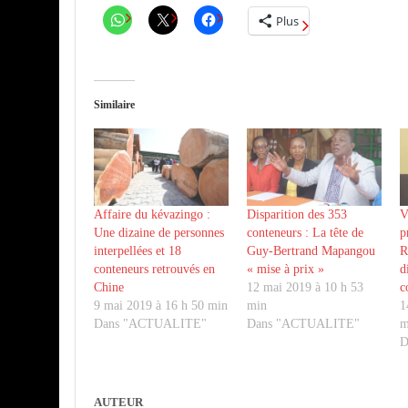
Plus
Similaire
Affaire du kévazingo :
Disparition des 353
V
Une dizaine de personnes
conteneurs : La tête de
p
interpellées et 18
Guy-Bertrand Mapangou
R
conteneurs retrouvés en
« mise à prix »
d
Chine
12 mai 2019 à 10 h 53
c
9 mai 2019 à 16 h 50 min
min
1
Dans "ACTUALITE"
Dans "ACTUALITE"
m
D
AUTEUR