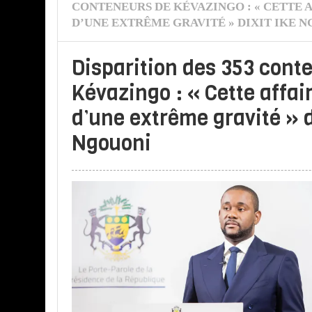
CONTENEURS DE KÉVAZINGO : « CETTE A
D’UNE EXTRÊME GRAVITÉ » DIXIT IKE 
Disparition des 353 cont
Kévazingo : « Cette affai
d’une extrême gravité » d
Ngouoni