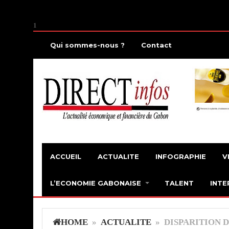
1
Qui sommes-nous ?
Contact
ACCUEIL
ACTUALITE
INFOGRAPHIE
V
L’ECONOMIE GABONAISE
TALENT
INTE
HOME
»
ACTUALITE
» DISPARITION D