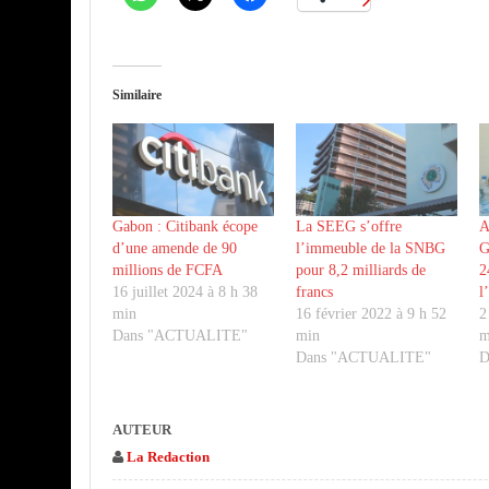
Similaire
Gabon : Citibank écope
La SEEG s’offre
A
d’une amende de 90
l’immeuble de la SNBG
G
millions de FCFA
pour 8,2 milliards de
2
16 juillet 2024 à 8 h 38
francs
l
min
16 février 2022 à 9 h 52
2
Dans "ACTUALITE"
min
m
Dans "ACTUALITE"
D
AUTEUR
La Redaction