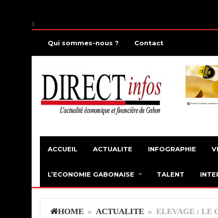
1
Qui sommes-nous ?
Contact
ACCUEIL
ACTUALITE
INFOGRAPHIE
V
L’ECONOMIE GABONAISE
TALENT
INTE
HOME
»
ACTUALITE
» ELEVAGE : LE 