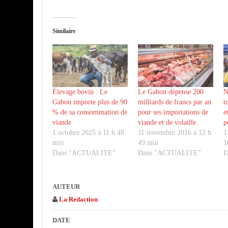
Similaire
Élevage bovin : Le
Le Gabon dépense 200
N
Gabon importe plus de 90
milliards de francs par an
t
% de sa consommation de
pour ses importations de
e
viande
viande et de volaille
p
1 octobre 2025 à 11 h 48
11 novembre 2016 à 12 h
1
min
49 min
1
Dans "ACTUALITE"
Dans "ACTUALITE"
D
AUTEUR
La Redaction
DATE