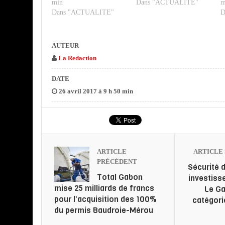
min
Dans "ACTUALITE"
m
Dans "ACTUALITE"
D
AUTEUR
La Redaction
DATE
26 avril 2017 à 9 h 50 min
ARTICLE
ARTICLE 
PRÉCÉDENT
Sécurité 
Total Gabon
investiss
mise 25 milliards de francs
Le Ga
pour l’acquisition des 100%
catégori
du permis Baudroie-Mérou