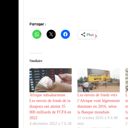
Partager :
Plus
Similaire
Afrique subsaharienne :
Les envois de fonds vers
L
Les envois de fonds de la
l’Afrique vont légèrement
m
diaspora ont atteint 35
diminuer en 2016, selon
m
000 milliards de FCFA en
la Banque mondiale
f
2022
11 octobre 2016 à 9 h 00
s
4 décembre 2022 à 7 h 28
min
2