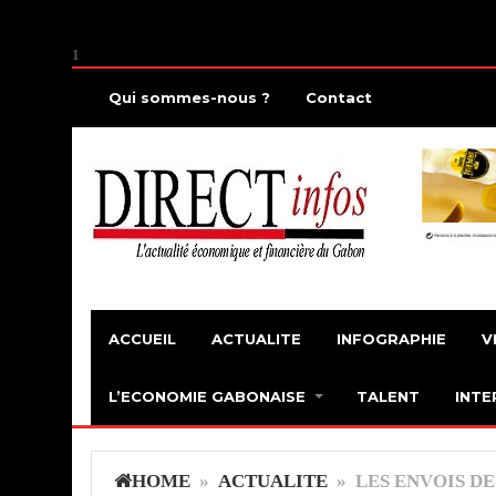
1
Qui sommes-nous ?
Contact
ACCUEIL
ACTUALITE
INFOGRAPHIE
V
L’ECONOMIE GABONAISE
TALENT
INTE
HOME
»
ACTUALITE
» LES ENVOIS DE