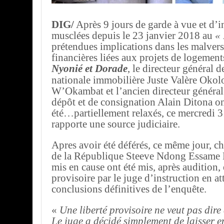
DIG/
Après 9 jours de garde à vue et d’i
musclées depuis le 23 janvier 2018 au
«
prétendues implications dans les malvers
financières liées aux projets de logemen
Nyonié et Dorade
, le directeur général d
nationale immobilière Juste Valère Oko
W’Okambat et l’ancien directeur général 
dépôt et de consignation Alain Ditona o
été…partiellement relaxés, ce mercredi 3
rapporte une source judiciaire.
Apres avoir été déférés, ce même jour, ch
de la République Steeve Ndong Essame 
mis en cause ont été mis, après audition, 
provisoire par le juge d’instruction en at
conclusions définitives de l’enquête.
«
Une liberté provisoire ne veut pas dire 
Le juge a décidé simplement de laisser e