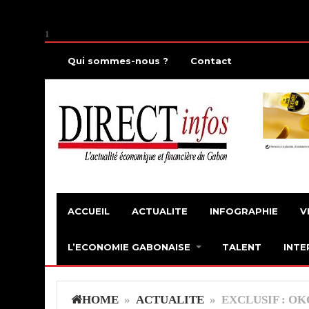
1
Qui sommes-nous ?
Contact
ACCUEIL
ACTUALITE
INFOGRAPHIE
V
L’ECONOMIE GABONAISE
TALENT
INTE
HOME
»
ACTUALITE
» EXCLUSIF : O