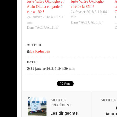
Juste Valère Okologho et
Juste Valère Okologho
A
Alain Ditona en garde à
viré de la SNI !
s
vue au B2 !
24 février 2018 à 1 h 04
C
24 janvier 2018 à 19 h 11
min
1
min
Dans "ACTUALITE"
m
Dans "ACTUALITE"
D
AUTEUR
La Redaction
DATE
31 janvier 2018 à 19 h 59 min
ARTICLE
ARTICLE 
PRÉCÉDENT
Les dirigeants
Accr