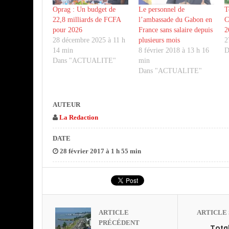
Oprag : Un budget de
Le personnel de
T
22,8 milliards de FCFA
l’ambassade du Gabon en
C
pour 2026
France sans salaire depuis
2
28 décembre 2025 à 11 h
plusieurs mois
2
14 min
8 février 2018 à 13 h 16
D
Dans "ACTUALITE"
min
Dans "ACTUALITE"
AUTEUR
La Redaction
DATE
28 février 2017 à 1 h 55 min
ARTICLE
ARTICLE 
PRÉCÉDENT
Tota