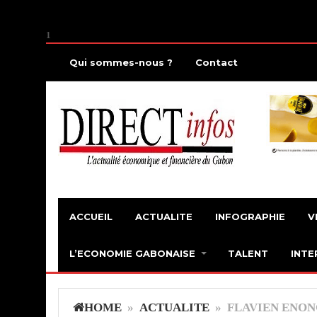
1
Qui sommes-nous ?
Contact
ACCUEIL
ACTUALITE
INFOGRAPHIE
V
L’ECONOMIE GABONAISE
TALENT
INTE
HOME
»
ACTUALITE
» FLAVIEN ENON