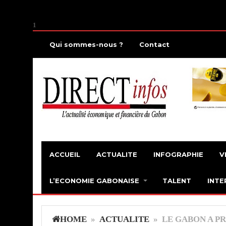
1
Qui sommes-nous ?
Contact
ACCUEIL
ACTUALITE
INFOGRAPHIE
V
L’ECONOMIE GABONAISE
TALENT
INTE
HOME
»
ACTUALITE
» LE GABON A PR