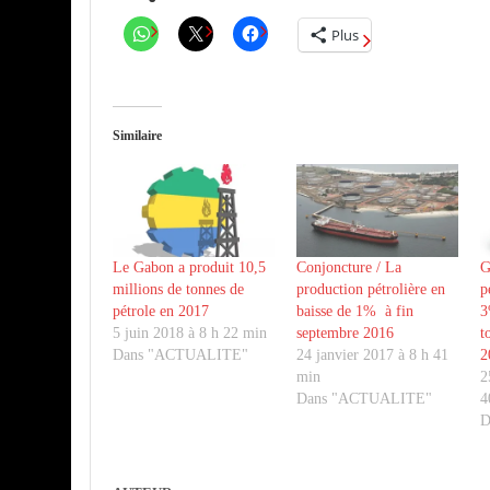
Plus
Similaire
Le Gabon a produit 10,5
Conjoncture / La
G
millions de tonnes de
production pétrolière en
p
pétrole en 2017
baisse de 1% à fin
3
5 juin 2018 à 8 h 22 min
septembre 2016
t
Dans "ACTUALITE"
24 janvier 2017 à 8 h 41
2
min
2
Dans "ACTUALITE"
4
D