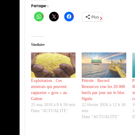
Partager :
Plus
Similaire
Exploitation : Ces
Pétrole : Record
P
minerais qui peuvent
Resources vise les 20 000
R
rapporter « gros » au
barils par jour sur le bloc
s
Gabon
Ngulu
c
25 mai 2018 à 8 h 59 min
22 février 2026 à 12 h 18
1
Dans "ACTUALITE"
min
1
Dans "ACTUALITE"
D