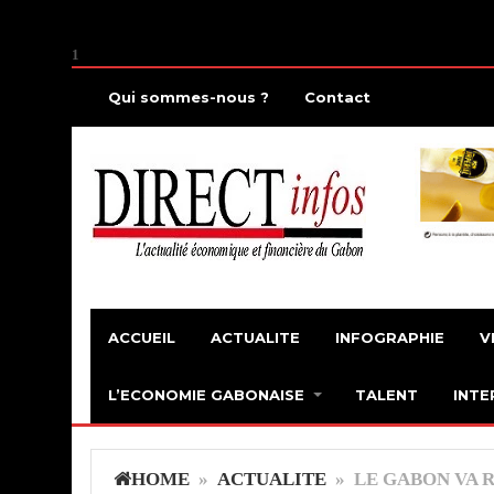
1
Qui sommes-nous ?
Contact
ACCUEIL
ACTUALITE
INFOGRAPHIE
V
L’ECONOMIE GABONAISE
TALENT
INTE
HOME
»
ACTUALITE
» LE GABON VA 