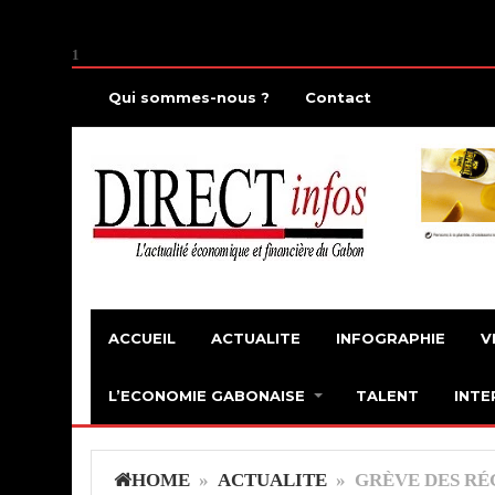
1
Qui sommes-nous ?
Contact
ACCUEIL
ACTUALITE
INFOGRAPHIE
V
L’ECONOMIE GABONAISE
TALENT
INTE
HOME
»
ACTUALITE
» GRÈVE DES RÉ