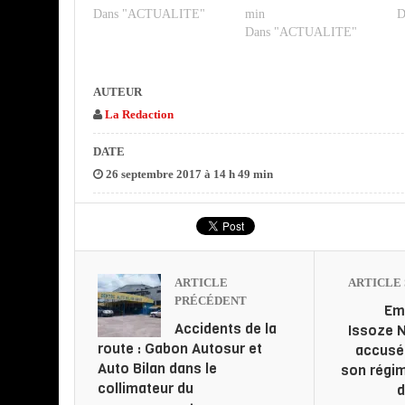
Dans "ACTUALITE"
min
D
Dans "ACTUALITE"
AUTEUR
La Redaction
DATE
26 septembre 2017 à 14 h 49 min
ARTICLE
ARTICLE 
PRÉCÉDENT
Em
Accidents de la
Issoze 
route : Gabon Autosur et
accusé 
Auto Bilan dans le
son régim
collimateur du
d