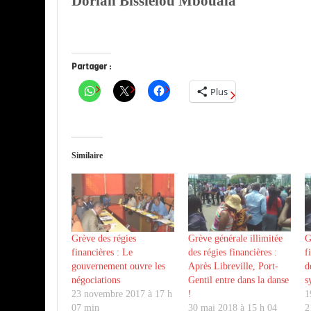
Dorian Bissielou Mbouala
Partager :
Plus
Similaire
Grève des régies
Grève générale illimitée
G
financières : Le
des régies financières :
f
gouvernement ouvre les
Après Libreville, Port-
d
négociations
Gentil entre dans la danse
s
23 novembre 2017 à 17 h
!
1
07 min
30 mai 2018 à 15 h 04
2