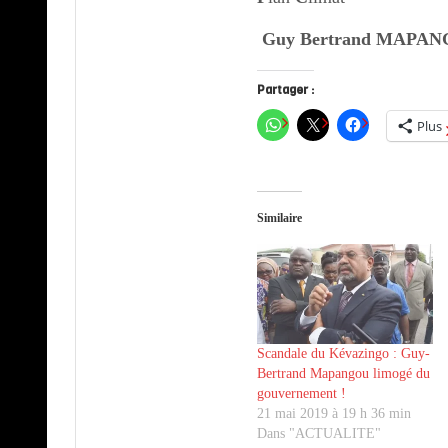
Guy Bertrand MAPA
Partager :
Plus
Similaire
Scandale du Kévazingo : Guy-
Bertrand Mapangou limogé du
gouvernement !
21 mai 2019 à 19 h 36 min
Dans "ACTUALITE"