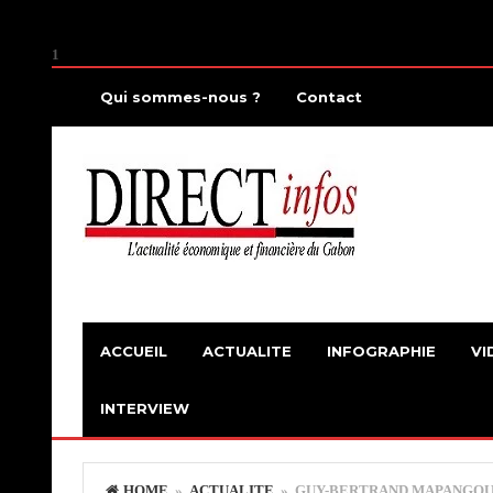
1
Qui sommes-nous ?
Contact
ACCUEIL
ACTUALITE
INFOGRAPHIE
VI
INTERVIEW
HOME
»
ACTUALITE
» GUY-BERTRAND MAPANGOU IN