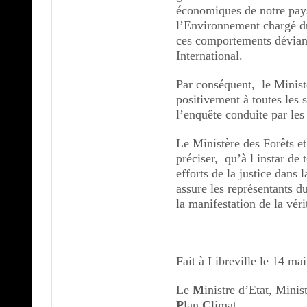
économiques de notre pays 
l’Environnement chargé d
ces comportements déviant
International.
Par conséquent, le Minis
positivement à toutes les s
l’enquête conduite par les
Le Ministère des Forêts e
préciser, qu’à l instar de 
efforts de la justice dans 
assure les représentants du
la manifestation de la véri
Fait à Libreville le 14 ma
Le
M
inistre d’Etat, Minis
P
lan
C
limat