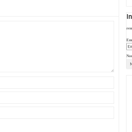
I
rem
Em
No