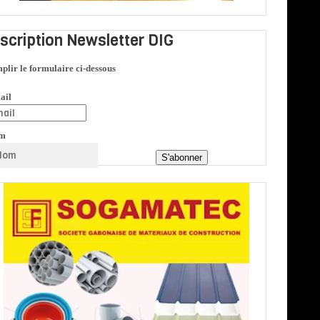
nscription Newsletter DIG
plir le formulaire ci-dessous
ail
m
S'abonner