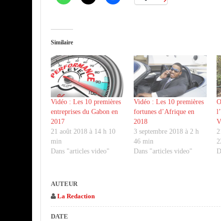
Similaire
Vidéo : Les 10 premières
Vidéo : Les 10 premières
O
entreprises du Gabon en
fortunes d’Afrique en
l
2017
2018
V
21 août 2018 à 14 h 10
3 septembre 2018 à 2 h
2
min
46 min
2
Dans "articles video"
Dans "articles video"
D
AUTEUR
La Redaction
DATE