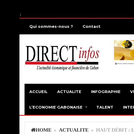
1
Qui sommes-nous ?
Contact
ACCUEIL
ACTUALITE
INFOGRAPHIE
V
L’ECONOMIE GABONAISE
TALENT
INTE
HOME
»
ACTUALITE
» HAUT DÉBIT : 