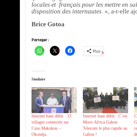
locales et français pour les mettre en sui
disposition des internautes
», a-t-elle aj
Brice Gotoa
Partager :
Plus
Similaire
Internet haut débit : 33
Internet haut débit : C’est
C
villages connectés sur
Moov Africa Gabon
G
l’axe Makokou –
Telecom le plus rapide au
r
Okondja.
Gabon !
d