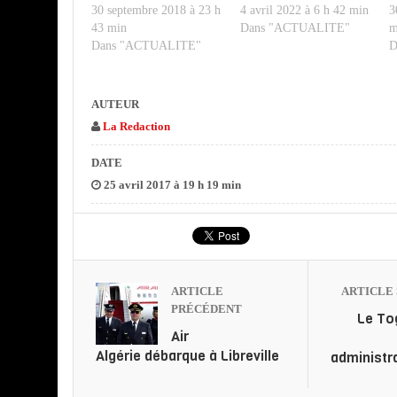
30 septembre 2018 à 23 h
4 avril 2022 à 6 h 42 min
3
43 min
Dans "ACTUALITE"
m
Dans "ACTUALITE"
D
AUTEUR
La Redaction
DATE
25 avril 2017 à 19 h 19 min
ARTICLE
ARTICLE 
PRÉCÉDENT
Le To
Air
Algérie débarque à Libreville
administr