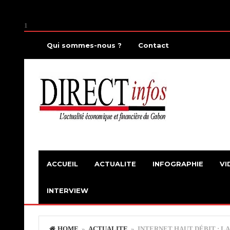
1
Qui sommes-nous ?
Contact
ACCUEIL
ACTUALITE
INFOGRAPHIE
VI
INTERVIEW
HOME
»
ACTUALITE
» INTERNET HAUT DÉBIT : LA