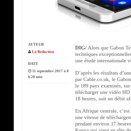
AUTEUR
DIG/
Alors que Gabon Tele
La Redaction
techniques exceptionnelle
une étude internationale vi
DATE
11 septembre 2017 à 8
D’après les résultats d’
h 20 min
par Cable.co.uk, le Gabon
le 189 pays examinés, sur 
télécharger une vidéo HD 
18 heures, soit un débit a
En Afrique centrale, c’es
une vitesse de télécharg
pendant environ 17 heures 
Kenya qui vient en tête d