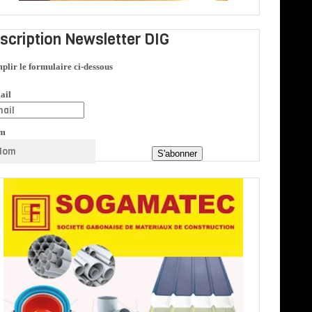
nscription Newsletter DIG
plir le formulaire ci-dessous
ail
m
S'abonner