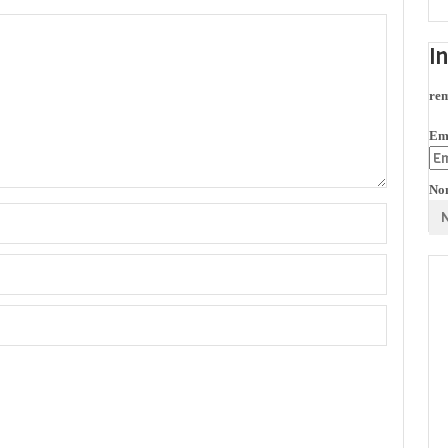
I
rem
Em
No