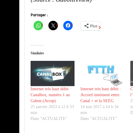
Partager :
Plus
Similaire
Internet très haut débit :
Internet très haut débit :
C
Canalbox, numéro 1 au
Accord imminent entre
l
Gabon (Arcep)
Canal + et la SEEG
2
25 janvier 2023 à 12 h 53
14 mai 2017 à 14 h 34
m
min
min
D
Dans "ACTUALITE"
Dans "ACTUALITE"