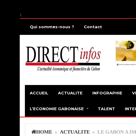
1
Qui sommes-nous ?
Contact
ACCUEIL
ACTUALITE
INFOGRAPHIE
V
L’ECONOMIE GABONAISE
TALENT
INTE
HOME
»
ACTUALITE
» LE GABON A I