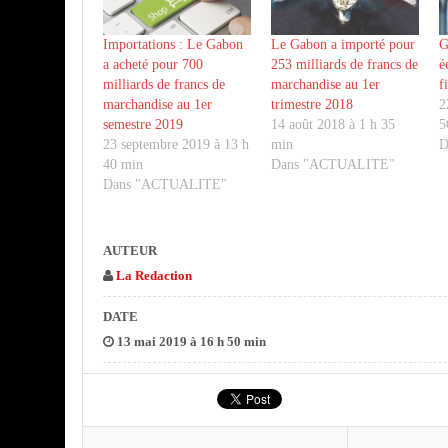
Importations : Le Gabon
Le Gabon a importé pour
G
a acheté pour 700
253 milliards de francs de
é
milliards de francs de
marchandise au 1er
f
marchandise au 1er
trimestre 2018
2
semestre 2019
14 août 2018 à 1 h 35
5
23 septembre 2019 à 13 h
min
D
40 min
Dans "ACTUALITE"
Dans "ACTUALITE"
AUTEUR
La Redaction
DATE
13 mai 2019 à 16 h 50 min