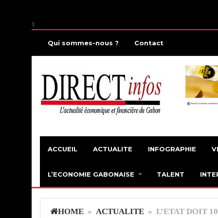
1
Qui sommes-nous ?
Contact
ACCUEIL
ACTUALITE
INFOGRAPHIE
V
L’ECONOMIE GABONAISE
TALENT
INTE
HOME
»
ACTUALITE
» L’ETAT DOIT 1