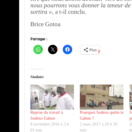
nous pourrons vous donner la teneur de 
sortira
», a t-il conclu.
Brice Gotoa
Partager :
Plus
Similaire
Reprise du travail à
Pourquoi Sodexo quitte le
S
Sodexo Gabon
Gabon ?
p
8 novembre 2016 à 3 h
2 mars 2017 à 20 h 50
2
01 min
min
m