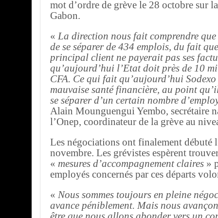
mot d’ordre de grève le 28 octobre sur l
Gabon.
«
La direction nous fait comprendre que 
de se séparer de 434 emplois, du fait que
principal client ne payerait pas ses factu
qu’aujourd’hui l’Etat doit près de 10 mi
CFA. Ce qui fait qu’aujourd’hui Sodexo
mauvaise santé financière, au point qu’i
se séparer d’un certain nombre d’emplo
Alain Mounguengui Yembo, secrétaire na
l’Onep, coordinateur de la grève au niv
Les négociations ont finalement débuté l
novembre. Les grévistes espèrent trouv
«
mesures d’accompagnement claires
» p
employés concernés par ces départs volon
«
Nous sommes toujours en pleine négoc
avance péniblement. Mais nous avançons
être que nous allons abonder vers un c