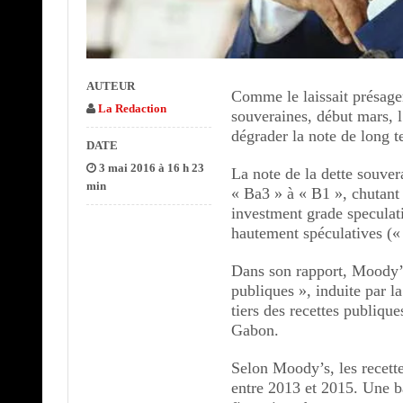
AUTEUR
Comme le laissait présage
La Redaction
souveraines, début mars, 
dégrader la note de long 
DATE
3 mai 2016 à 16 h 23
La note de la dette souve
min
« Ba3 » à « B1 », chutant 
investment grade speculati
hautement spéculatives (« 
Dans son rapport, Moody’s
publiques », induite par l
tiers des recettes publiqu
Gabon.
Selon Moody’s, les recett
entre 2013 et 2015. Une ba