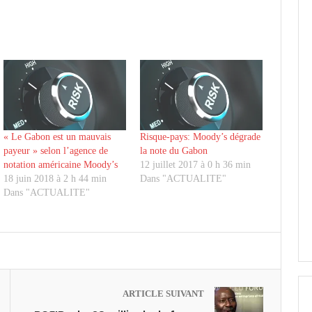
« Le Gabon est un mauvais
Risque-pays: Moody’s dégrade
payeur » selon l’agence de
la note du Gabon
notation américaine Moody’s
12 juillet 2017 à 0 h 36 min
18 juin 2018 à 2 h 44 min
Dans "ACTUALITE"
Dans "ACTUALITE"
ARTICLE SUIVANT