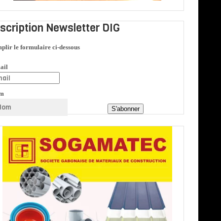
nscription Newsletter DIG
plir le formulaire ci-dessous
ail
m
S'abonner