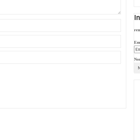
I
rem
Em
No