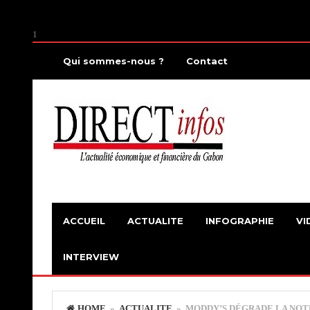
1
Qui sommes-nous ?
Contact
ACCUEIL
ACTUALITE
INFOGRAPHIE
VI
INTERVIEW
HOME
»
ACTUALITE
» MODDY’S DÉGRADE LA NOT