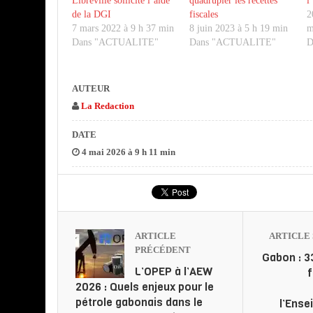
Libreville sollicite l’aide
quadrupler les recettes
l
de la DGI
fiscales
2
7 mars 2022 à 9 h 37 min
8 juin 2023 à 5 h 19 min
m
Dans "ACTUALITE"
Dans "ACTUALITE"
D
AUTEUR
La Redaction
DATE
4 mai 2026 à 9 h 11 min
ARTICLE
ARTICLE 
PRÉCÉDENT
Gabon : 3
L’OPEP à l’AEW
2026 : Quels enjeux pour le
pétrole gabonais dans le
l’Ense