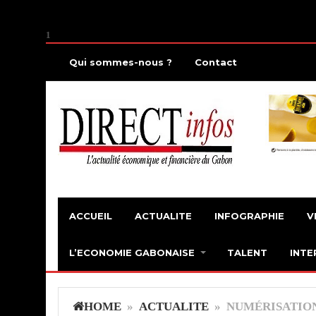
1
Qui sommes-nous ?
Contact
ACCUEIL
ACTUALITE
INFOGRAPHIE
V
L’ECONOMIE GABONAISE
TALENT
INTE
HOME
»
ACTUALITE
» NUMÉRISATION 