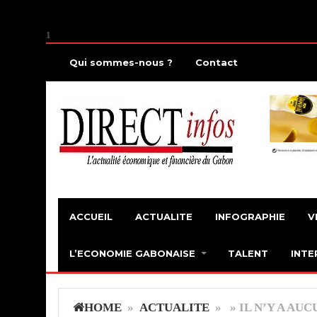
1
Qui sommes-nous ?
Contact
ACCUEIL
ACTUALITE
INFOGRAPHIE
V
L’ECONOMIE GABONAISE
TALENT
INTE
HOME
»
ACTUALITE
» » IL N’Y A AUC