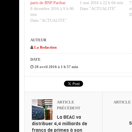
parts de BNP Paribas
1 mai 2016 à 22 h 04 min
7
8 décembre 2016 à 9 h 06
Dans "ACTUALITE"
m
min
D
Dans "ACTUALITE"
AUTEUR
La Redaction
DATE
28 avril 2016 à 1 h 57 min
ARTICLE
ARTICLE 
PRÉCÉDENT
La BEAC va
S
distribuer 4,4 milliards de
francs de primes à son