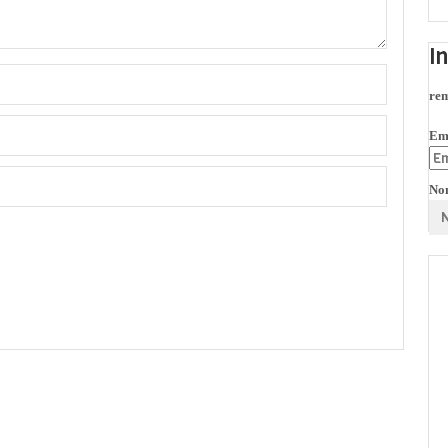
I
rem
Em
No