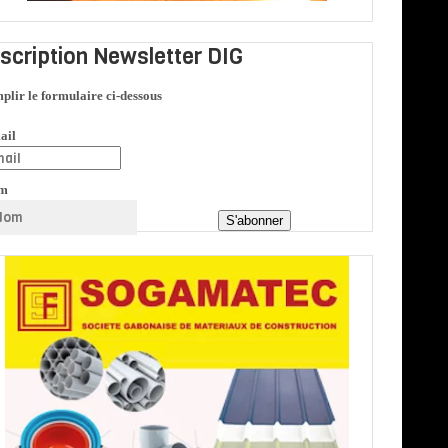
nscription Newsletter DIG
plir le formulaire ci-dessous
ail
m
S'abonner