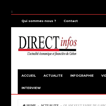
1
Qui sommes-nous ?
Contact
ACCUEIL
ACTUALITE
INFOGRAPHIE
VI
INTERVIEW
HOME
»
ACTUALITE
» OLAM VEUT FAIRE DU GABO