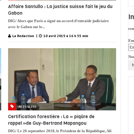
Affaire Santullo : La justice suisse fait le jeu du
Gabon
I
DIG/ Alors que Paris a signé un accord d’entraide judiciaire
avec le Gabon sur le...
rem
La Redaction
10 avril 2019 à 16 h 55 min
Em
No
ACTUALITE
Certification forestière : La « piqûre de
rappel »de Guy-Bertrand Mapangou
DIG/ Le 26 septembre 2018, le Président de la République, Ali