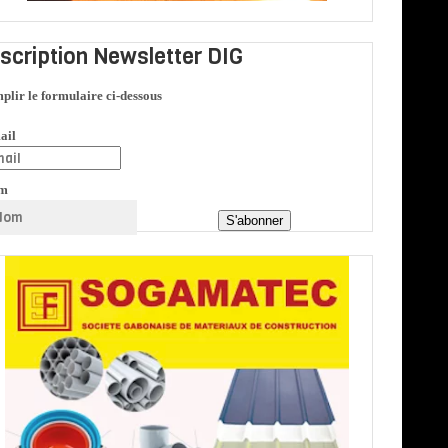
nscription Newsletter DIG
plir le formulaire ci-dessous
ail
m
S'abonner