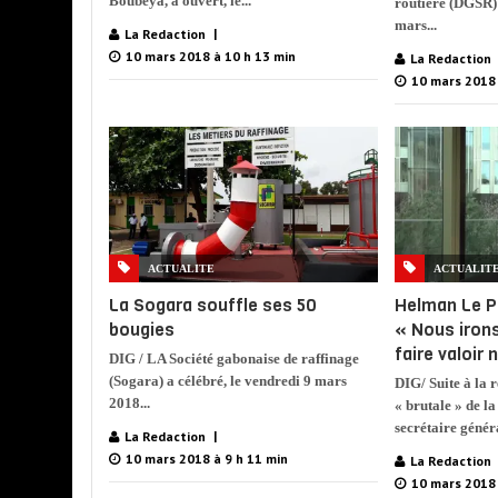
Boubeya, a ouvert, le...
routière (DGSR) 
mars...
La Redaction
10 mars 2018 à 10 h 13 min
La Redaction
10 mars 2018 
ACTUALITE
ACTUALIT
La Sogara souffle ses 50
Helman Le P
bougies
« Nous irons
faire valoir 
DIG / LA Société gabonaise de raffinage
(Sogara) a célébré, le vendredi 9 mars
DIG/ Suite à la r
2018...
« brutale » de l
secrétaire généra
La Redaction
10 mars 2018 à 9 h 11 min
La Redaction
10 mars 2018 