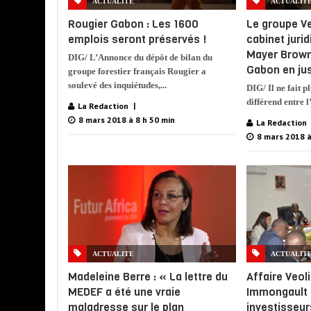
ACTUALITE
ACTUALIT
Rougier Gabon : Les 1600
Le groupe Ve
emplois seront préservés !
cabinet juri
Mayer Brown
DIG/ L’Annonce du dépôt de bilan du
Gabon en ju
groupe forestier français Rougier a
soulevé des inquiétudes,...
DIG/ Il ne fait p
différend entre l
La Redaction
8 mars 2018 à 8 h 50 min
La Redaction
8 mars 2018 à
ACTUALITE
ACTUALIT
Madeleine Berre : « La lettre du
Affaire Veoli
MEDEF a été une vraie
Immongault 
maladresse sur le plan
investisseur