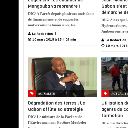
Mangouba va reprendre !
Gabon s’est 
démarche de
DIG/ A l’arrêt depuis plusieurs mois faute
de financements et de supposées
DIG/ Alors que l
malversations financières, les...
Hydrocarbures,
Ambouroue, avai
La Redaction
10 mars 2018 à 13 h 05 min
La Redaction
10 mars 2018 
ACTUALITE
ACTUALIT
Dégradation des terres : Le
Utilisation d
Gabon affûte sa stratégie
agents du co
formation
DIG/ Le ministre de la Forêt et de
l’Environnement, Pacôme Moubelet
DIG/ La directio