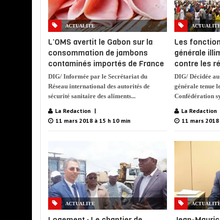
ACTUALITE
ACTUALIT
L’OMS avertit le Gabon sur la
Les fonction
consommation de jambons
générale ill
contaminés importés de France
contre les 
DIG/ Informée par le Secrétariat du
DIG/ Décidée au
Réseau international des autorités de
générale tenue le
sécurité sanitaire des aliments...
Confédération sy
La Redaction
La Redaction
11 mars 2018 à 15 h 10 min
11 mars 2018 
ACTUALITE
ACTUALIT
Logement : Le chantier de
Jean-Mauric