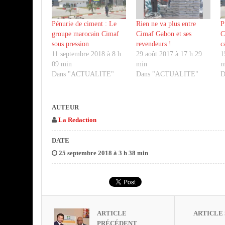
Pénurie de ciment : Le
Rien ne va plus entre
P
groupe marocain Cimaf
Cimaf Gabon et ses
C
sous pression
revendeurs !
c
11 septembre 2018 à 8 h
29 août 2017 à 17 h 29
1
09 min
min
m
Dans "ACTUALITE"
Dans "ACTUALITE"
D
AUTEUR
La Redaction
DATE
25 septembre 2018 à 3 h 38 min
ARTICLE
ARTICLE 
PRÉCÉDENT