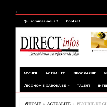
1
Qui sommes-nous ?
Contact
ACCUEIL
ACTUALITE
INFOGRAPHIE
V
L’ECONOMIE GABONAISE
TALENT
INTE
HOME
»
ACTUALITE
» PÉNURIE DE CI