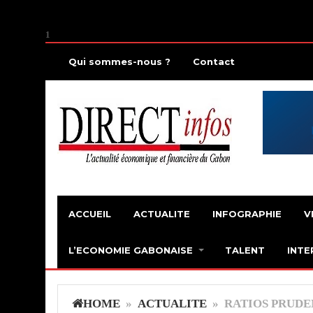
1
Qui sommes-nous ?
Contact
ACCUEIL
ACTUALITE
INFOGRAPHIE
V
L’ECONOMIE GABONAISE
TALENT
INTE
HOME
»
ACTUALITE
» RATIOS PRUDEN