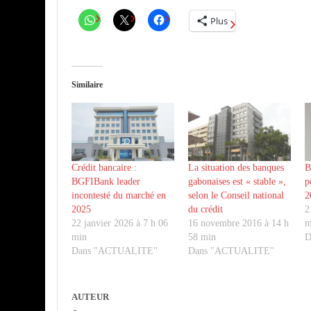
Plus
Similaire
Crédit bancaire :
La situation des banques
B
BGFIBank leader
gabonaises est « stable »,
p
incontesté du marché en
selon le Conseil national
2
2025
du crédit
2
22 janvier 2026 à 7 h 06
16 novembre 2016 à 14 h
m
min
58 min
D
Dans "ACTUALITE"
Dans "ACTUALITE"
AUTEUR