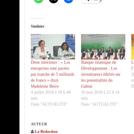
Similaire
Dette intérieure : « Les
Banque islamique de
L
entreprises sont payées
Développement : Les
l
par tranche de 5 milliards
investisseurs édifiés sur
2
de francs » dixit
les potentialités du
m
Madeleine Berre
Gabon
D
4 juillet 2018 à 18 h 48
10 mai 2018 à 22 h 14
min
min
Dans "ACTUALITE"
Dans "ACTUALITE"
AUTEUR
La Redaction