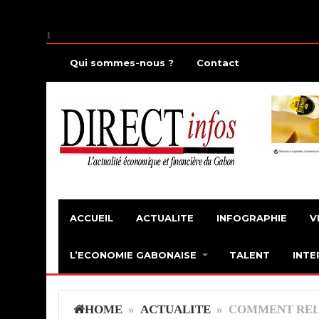
1
Qui sommes-nous ?
Contact
ACCUEIL
ACTUALITE
INFOGRAPHIE
V
L’ECONOMIE GABONAISE
TALENT
INTE
HOME
»
ACTUALITE
» COMMENT RE