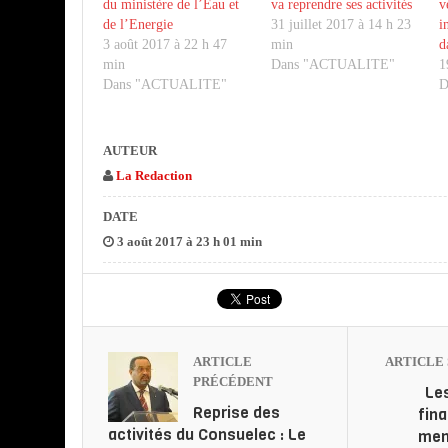
du ministère de l’Eau et
va reprendre ses activités
v
de l’Energie
31 juillet 2017 à 14 h 23
i
3 août 2017 à 22 h 47
min
d
min
Dans "ACTUALITE"
1
Dans "ACTUALITE"
D
AUTEUR
La Redaction
DATE
3 août 2017 à 23 h 01 min
ARTICLE
ARTICLE 
PRÉCÉDENT
Le
Reprise des
fin
activités du Consuelec : Le
men