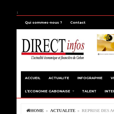
1
Qui sommes-nous ?
Contact
ACCUEIL
ACTUALITE
INFOGRAPHIE
V
L’ECONOMIE GABONAISE
TALENT
INTE
HOME
»
ACTUALITE
» REPRISE DES A