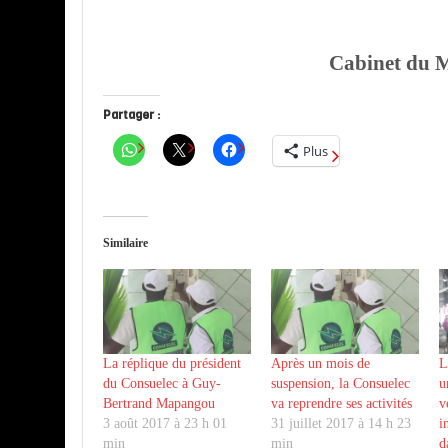
Cabinet du M
Partager :
Plus
Similaire
La réplique du président
Après un mois de
L
du Consuelec à Guy-
suspension, la Consuelec
u
Bertrand Mapangou
va reprendre ses activités
v
3 août 2017 à 23 h 01
31 juillet 2017 à 14 h 23
i
min
min
d