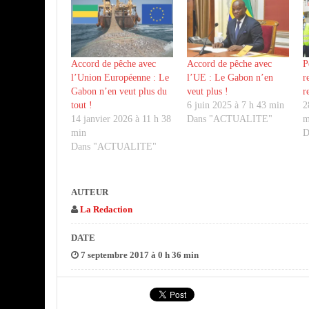
Accord de pêche avec
Accord de pêche avec
P
l’Union Européenne : Le
l’UE : Le Gabon n’en
r
Gabon n’en veut plus du
veut plus !
r
tout !
6 juin 2025 à 7 h 43 min
2
14 janvier 2026 à 11 h 38
Dans "ACTUALITE"
m
min
D
Dans "ACTUALITE"
AUTEUR
La Redaction
DATE
7 septembre 2017 à 0 h 36 min