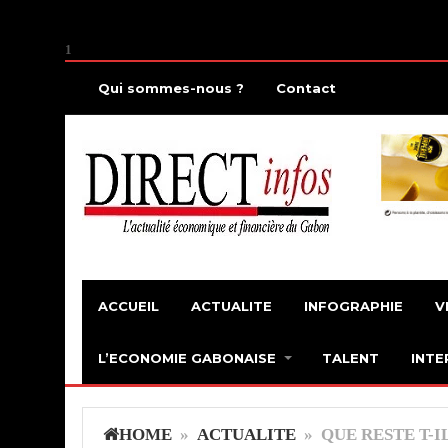
1
Qui sommes-nous ?
Contact
ACCUEIL
ACTUALITE
INFOGRAPHIE
V
L’ECONOMIE GABONAISE
TALENT
INTE
HOME
»
ACTUALITE
» QUE RESTE T-I