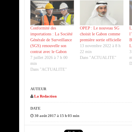
Conformité des
OPEP : Le nouveau SG
L
importations : La Société
choisit le Gabon comme
l
Générale de Surveillance
première sortie officielle
B
(SGS) renouvelle son
13 novembre 2022 à 8 h
L
contrat avec le Gabon
22 min
3
7 juillet 2026 à 7 h 00
Dans "ACTUALITE"
m
min
D
Dans "ACTUALITE"
AUTEUR
La Redaction
DATE
30 août 2017 à 15 h 03 min