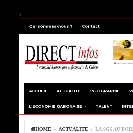
1
Qui sommes-nous ?
Contact
ACCUEIL
ACTUALITE
INFOGRAPHIE
V
L’ECONOMIE GABONAISE
TALENT
INTE
HOME
»
ACTUALITE
» LA SGS AU BOR