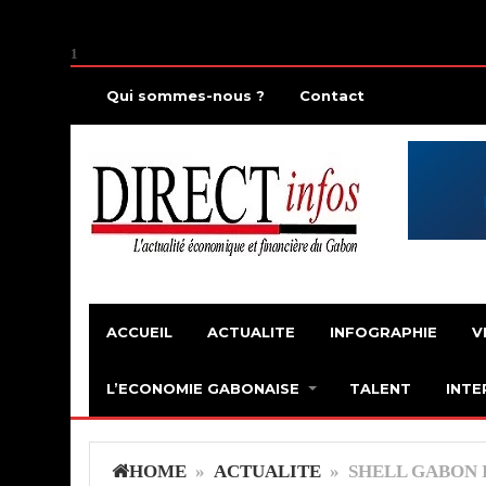
1
Qui sommes-nous ?
Contact
ACCUEIL
ACTUALITE
INFOGRAPHIE
V
L’ECONOMIE GABONAISE
TALENT
INTE
HOME
»
ACTUALITE
» SHELL GABON I