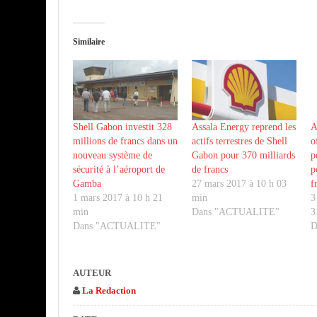
Similaire
Shell Gabon investit 328
Assala Energy reprend les
A
millions de francs dans un
actifs terrestres de Shell
o
nouveau système de
Gabon pour 370 milliards
p
sécurité à l’aéroport de
de francs
p
Gamba
27 mars 2017 à 10 h 03
f
1 mars 2017 à 10 h 21
min
3
min
Dans "ACTUALITE"
3
Dans "ACTUALITE"
D
AUTEUR
La Redaction