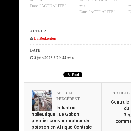
46 min
14 mai 2025 à 10 h 08
9
Dans "ACTUALITE"
min
m
Dans "ACTUALITE"
D
AUTEUR
La Redaction
DATE
3 juin 2026 à 7 h 55 min
ARTICLE
ARTICLE 
PRÉCÉDENT
Centrale
Industrie
du 
halieutique : Le Gabon,
Rég
premier consommateur de
commer
poisson en Afrique Centrale