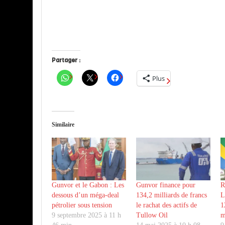
Partager :
Plus
Similaire
Gunvor et le Gabon : Les
Gunvor finance pour
R
dessous d’un méga-deal
134,2 milliards de francs
L
pétrolier sous tension
le rachat des actifs de
1
9 septembre 2025 à 11 h
Tullow Oil
m