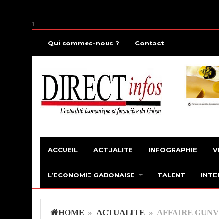
1
Qui sommes-nous ?
Contact
ACCUEIL
ACTUALITE
INFOGRAPHIE
V
L’ECONOMIE GABONAISE
TALENT
INTE
HOME
»
ACTUALITE
» AFFAIRE GUNVO