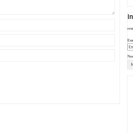
I
rem
Em
No