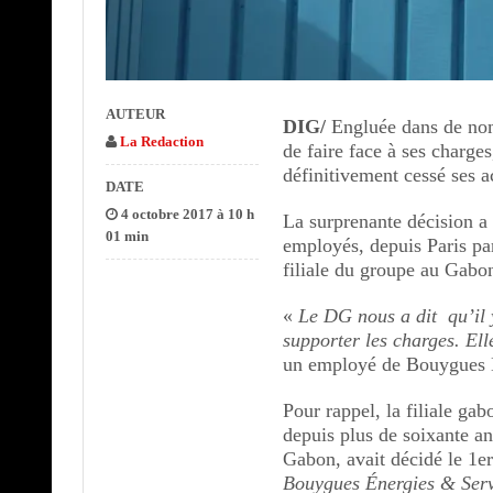
AUTEUR
DIG/
Engluée dans de nom
La Redaction
de faire face à ses charge
définitivement cessé ses a
DATE
4 octobre 2017 à 10 h
La surprenante décision a
01 min
employés, depuis Paris par
filiale du groupe au Gabo
«
Le DG nous a dit qu’il y
supporter les charges. El
un employé de Bouygues E
Pour rappel, la filiale g
depuis plus de soixante a
Gabon, avait décidé le 1e
Bouygues Énergies & Serv