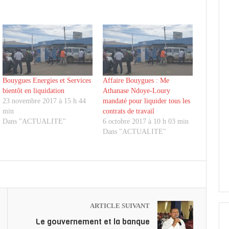
Bouygues Energies et Services
Affaire Bouygues : Me
bientôt en liquidation
Athanase Ndoye-Loury
23 novembre 2017 à 15 h 44
mandaté pour liquider tous les
min
contrats de travail
Dans "ACTUALITE"
6 octobre 2017 à 10 h 03 min
Dans "ACTUALITE"
ARTICLE SUIVANT
Le gouvernement et la banque