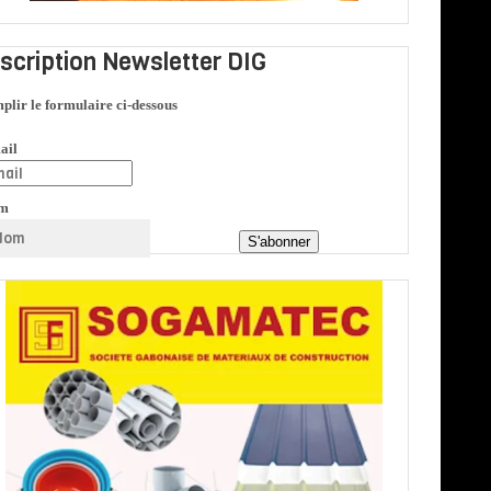
nscription Newsletter DIG
plir le formulaire ci-dessous
ail
m
S'abonner