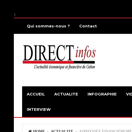
1
Qui sommes-nous ?
Contact
ACCUEIL
ACTUALITE
INFOGRAPHIE
VI
INTERVIEW
HOME
»
ACTUALITE
» ASPHYXIÉE FINANCIÈREME