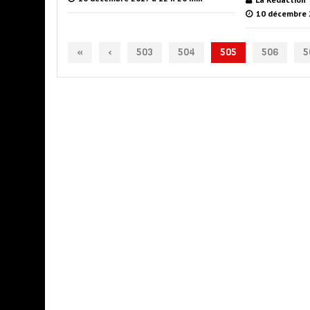
10 décembre 
«
‹
503
504
505
506
5