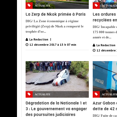
ACTUALITE
ACTUALIT
La Zerp de Nkok primée à Paris
Les ordures
recyclées en
DIG/ La Zone économique à régime
privilégié (Zerp) de Nkok a remporté le
DIG/ Incapable d
trophée d’or...
175 000 tonnes d
année et de...
La Redaction
12 décembre 2017 à 15 h 07 min
La Redaction
12 décembre 
ACTUALITE
ACTUALIT
Dégradation de la Nationale 1 et
Azur Gabon 
3 : Le gouvernement va engager
dette de 42 
des poursuites judiciaires
DIG/ Fuite de ca