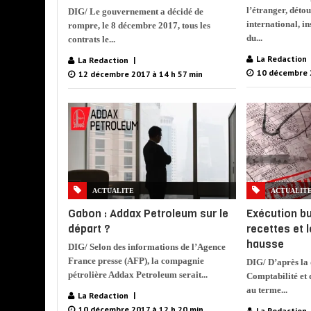
l’étranger, déto
DIG/ Le gouvernement a décidé de
international, i
rompre, le 8 décembre 2017, tous les
du...
contrats le...
La Redaction
La Redaction
10 décembre 
12 décembre 2017 à 14 h 57 min
ACTUALITE
ACTUALIT
Gabon : Addax Petroleum sur le
Exécution bu
départ ?
recettes et 
hausse
DIG/ Selon des informations de l’Agence
France presse (AFP), la compagnie
DIG/ D’après la 
pétrolière Addax Petroleum serait...
Comptabilité et
au terme...
La Redaction
10 décembre 2017 à 12 h 20 min
La Redaction