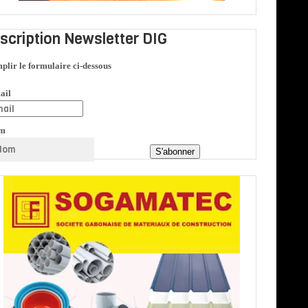
nscription Newsletter DIG
plir le formulaire ci-dessous
ail
m
S'abonner