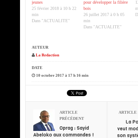
jeunes
pour développer la filière
1
25 février 2018 à 10 h 22
bois
m
min
26 juillet 2017 à 0 h 05
D
Dans "ACTUALITE"
min
Dans "ACTUALITE"
AUTEUR
La Redaction
DATE
10 octobre 2017 à 17 h 16 min
ARTICLE
ARTICLE 
PRÉCÉDENT
La Po
Oprag : Sayid
veut mod
Abeloko aux commandes !
son syst