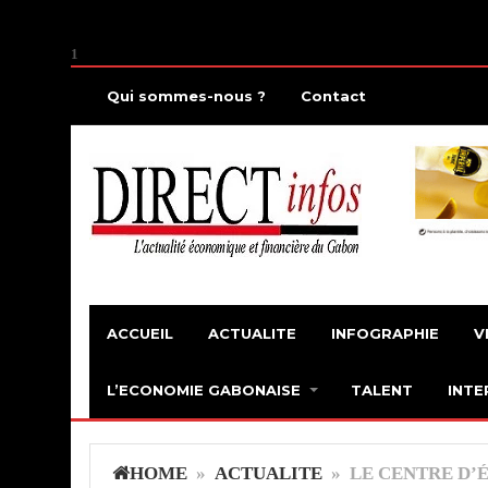
1
Qui sommes-nous ?
Contact
ACCUEIL
ACTUALITE
INFOGRAPHIE
V
L’ECONOMIE GABONAISE
TALENT
INTE
HOME
»
ACTUALITE
» LE CENTRE D’É