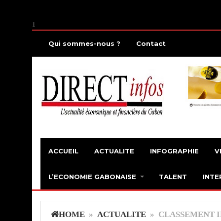
1
Qui sommes-nous ?
Contact
ACCUEIL
ACTUALITE
INFOGRAPHIE
V
L’ECONOMIE GABONAISE
TALENT
INTE
HOME
»
ACTUALITE
» CLASSEMENT I