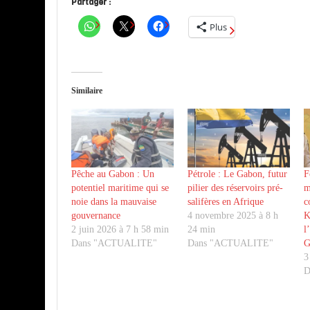
Partager :
Plus
Similaire
Pêche au Gabon : Un
Pétrole : Le Gabon, futur
F
potentiel maritime qui se
pilier des réservoirs pré-
m
noie dans la mauvaise
salifères en Afrique
c
gouvernance
4 novembre 2025 à 8 h
K
2 juin 2026 à 7 h 58 min
24 min
l
Dans "ACTUALITE"
Dans "ACTUALITE"
G
3
D