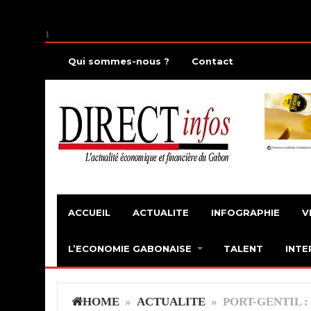
1
Qui sommes-nous ?
Contact
ACCUEIL
ACTUALITE
INFOGRAPHIE
V
L’ECONOMIE GABONAISE
TALENT
INTE
HOME
»
ACTUALITE
» PORT-GENTIL :