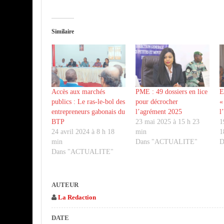
Similaire
Accès aux marchés
PME : 49 dossiers en lice
E
publics : Le ras-le-bol des
pour décrocher
«
entrepreneurs gabonais du
l’agrément 2025
l
BTP
23 mai 2025 à 15 h 23
1
24 avril 2024 à 8 h 18
min
1
min
Dans "ACTUALITE"
D
Dans "ACTUALITE"
AUTEUR
La Redaction
DATE