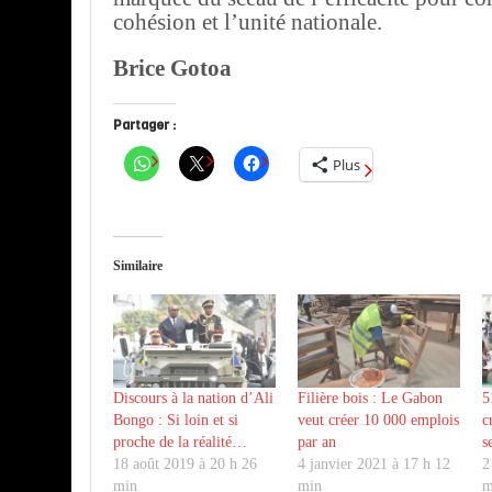
cohésion et l’unité nationale.
Brice Gotoa
Partager :
Plus
Similaire
Discours à la nation d’Ali
Filière bois : Le Gabon
5
Bongo : Si loin et si
veut créer 10 000 emplois
c
proche de la réalité…
par an
s
18 août 2019 à 20 h 26
4 janvier 2021 à 17 h 12
2
min
min
m