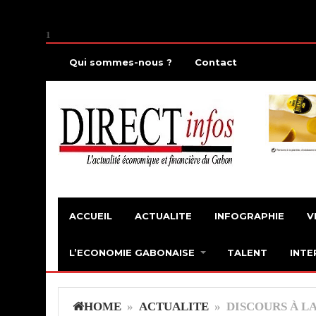
1
Qui sommes-nous ?
Contact
ACCUEIL
ACTUALITE
INFOGRAPHIE
V
L’ECONOMIE GABONAISE
TALENT
INTE
HOME
»
ACTUALITE
» DISCOURS À LA