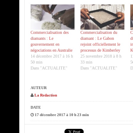
Commercialisation des
Commercialisation du
C
diamants : Le
diamant : Le Gabon
d
gouvernement en
rejoint officiellement le
i
négociations en Australie
processus de Kimberley
K
14 décembre 2017 à 16 h
25 novembre 2018 à 8 h
1
50 min
33 min
5
Dans "ACTUALITE"
Dans "ACTUALITE"
D
AUTEUR
La Redaction
DATE
17 décembre 2017 à 10 h 23 min