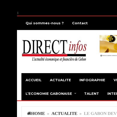
1
Qui sommes-nous ?
Contact
ACCUEIL
ACTUALITE
INFOGRAPHIE
V
L’ECONOMIE GABONAISE
TALENT
INTE
HOME
»
ACTUALITE
» LE GABON DEVI