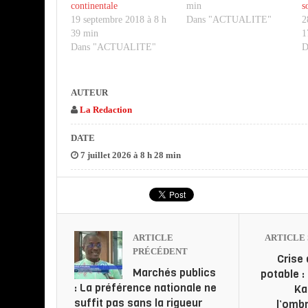
continentale
min
s
19 septembre 2018 à 8 h
Dans "ACTUALITE"
2
39 min
1
Dans "ACTUALITE"
D
AUTEUR
La Redaction
DATE
7 juillet 2026 à 8 h 28 min
ARTICLE
ARTICLE 
PRÉCÉDENT
Crise 
Marchés publics
potable 
: La préférence nationale ne
Ka
suffit pas sans la rigueur
l’ombr