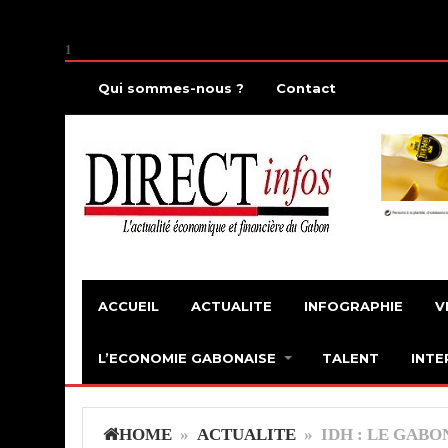
1
Qui sommes-nous ?
Contact
ACCUEIL
ACTUALITE
INFOGRAPHIE
V
L’ECONOMIE GABONAISE
TALENT
INTE
HOME
»
ACTUALITE
» IDH : LE GABO