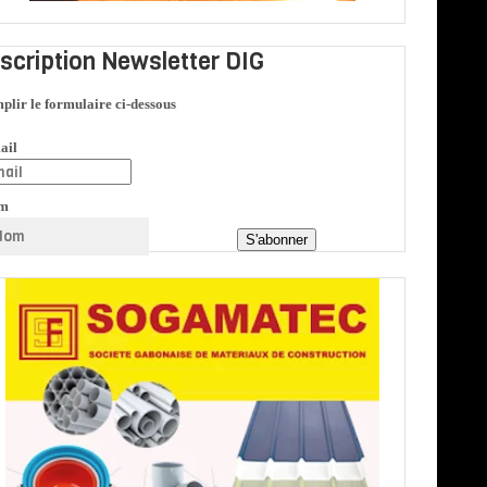
nscription Newsletter DIG
plir le formulaire ci-dessous
ail
m
S'abonner