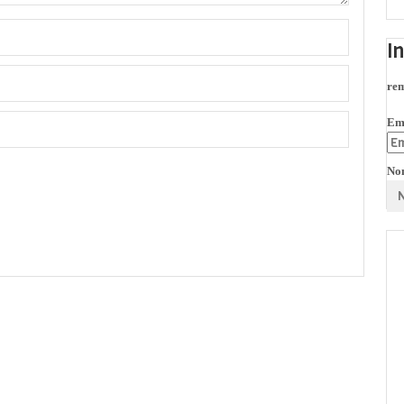
I
rem
Em
No