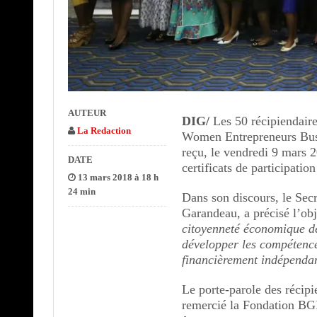
AUTEUR
DIG/
Les 50 récipiendair
La Redaction
Women Entrepreneurs Bus
reçu, le vendredi 9 mars 2
DATE
certificats de participati
13 mars 2018 à 18 h
24 min
Dans son discours, le Se
Garandeau, a précisé l’ob
citoyenneté économique de
développer les compétence
financièrement indépendan
Le porte-parole des récip
remercié la Fondation BGF