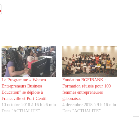
Le Programme « Women
Fondation BGFIBANK :
Entrepreneurs Business
Formation réussie pour 100
Education” se déploie à
femmes entrepreneures
Franceville et Port-Gentil
gabonaises
10 octobre 2018 à 16 h 26 min
4 décembre 2018 à 9 h 16 min
Dans "ACTUALITE"
Dans "ACTUALITE"