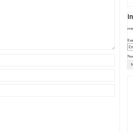
I
rem
Em
No