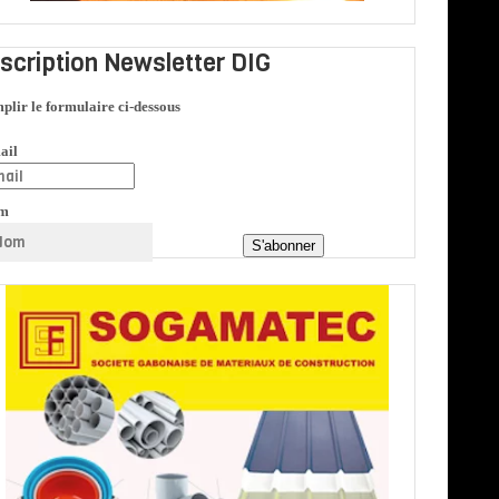
nscription Newsletter DIG
plir le formulaire ci-dessous
ail
m
S'abonner