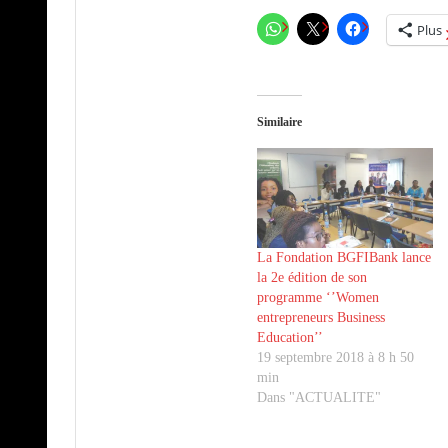
Plus
Similaire
La Fondation BGFIBank lance
la 2e édition de son
programme ‘’Women
entrepreneurs Business
Education’’
19 septembre 2018 à 8 h 50
min
Dans "ACTUALITE"