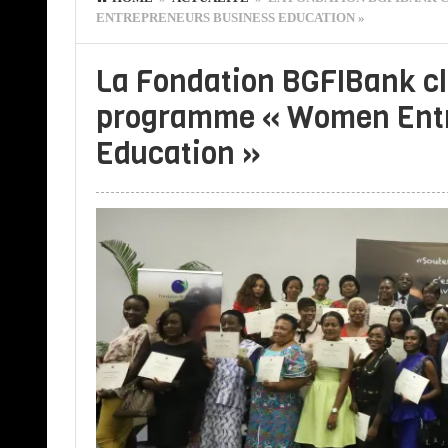
ENTREPRENEURS BUSINESS EDUCATION »
La Fondation BGFIBank clô
programme « Women Entr
Education »